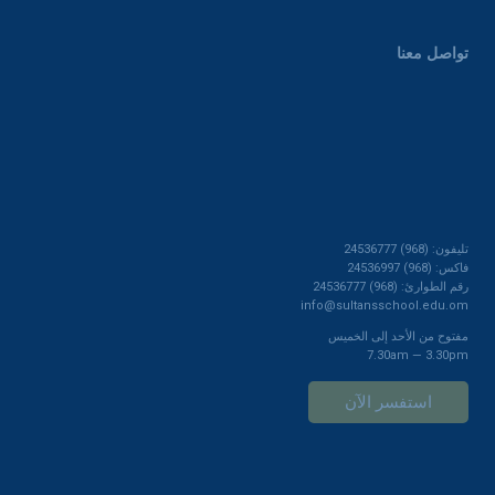
تواصل معنا
تليفون: (968) 24536777
فاكس: (968) 24536997
رقم الطوارئ: (968) 24536777
info@sultansschool.edu.om
مفتوح من الأحد إلى الخميس
7.30am — 3.30pm
استفسر الآن