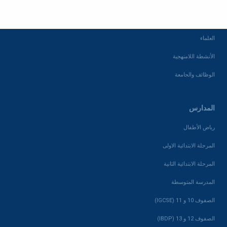
الخريجون
الشواغر
العلماء
الأنشطة اللامنهجية
الوظائف والجامعة
المدارس
رياض الأطفال
المرحلة الابتدائية الاولى
المرحلة الابتدائية الثانية
المدرسة المتوسطة
الصفوف 10 و 11 (IGCSE)
الصفوف 12 و 13 (IBDP)