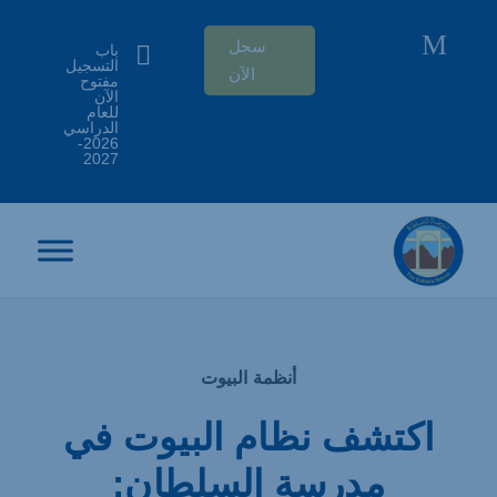
M
سجل

باب
التسجيل
الآن
مفتوح
الآن
للعام
الدراسي
2026-
2027
أنظمة البيوت
اكتشف نظام البيوت في
مدرسة السلطان: