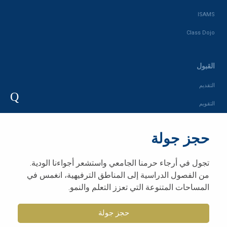
ISAMS
Class Dojo
القبول
التقديم
Q
التقويم
رسوم المدرسة
حجز جولة
متجر المدرسة
تجول في أرجاء حرمنا الجامعي واستشعر أجواءنا الودية.
المجتمع
من الفصول الدراسية إلى المناطق الترفيهية، انغمس في
المساحات المتنوعة التي تعزز التعلم والنمو.
الأخبار والصحافة
جمعية الآباء والمعلمين
حجز جولة