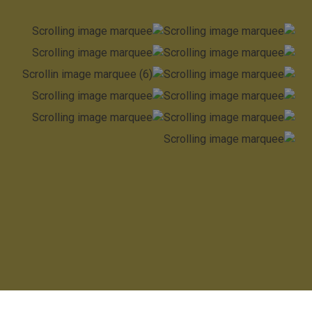
التفوق في برنامج IGCSE في
مدرسة السلطان:
مسار نحو
الإنجاز العالمي
يتبع الطلاب في السنوات 10 و 11 منهج الشهادة الدولية
العامة للتعليم الثانوي (IGCSE)، وهي مؤهل معترف به عالميًا
ويعد إعدادًا ممتازًا لبرنامج دبلوم البكالوريا الدولية في
السنوات 12 و 13. يعد الـ IGCSE دورة مدتها سنتان، مع
امتحانات نهائية تُجرى في سن 16في نهاية الصف الحادي
عشر.