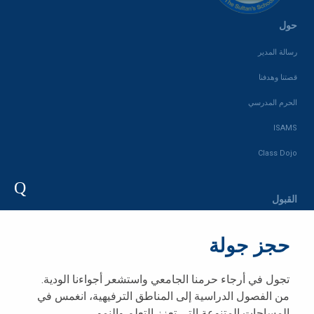
حول
رسالة المدير
قصتنا وهدفنا
الحرم المدرسي
ISAMS
Class Dojo
Q
القبول
التقديم
حجز جولة
التقويم
رسوم المدرسة
تجول في أرجاء حرمنا الجامعي واستشعر أجواءنا الودية.
من الفصول الدراسية إلى المناطق الترفيهية، انغمس في
متجر المدرسة
المساحات المتنوعة التي تعزز التعلم والنمو.