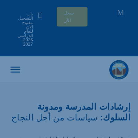
M
سجل

باب
التسجيل
الآن
مفتوح
الآن
للعام
الدراسي
2026-
2027
إرشادات المدرسة ومدونة
السلوك:
سياسات من أجل النجاح