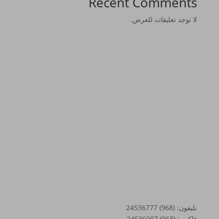
Recent Comments
لا توجد تعليقات للعرض.
تواصل معنا
تليفون: (968) 24536777
فاكس: (968) 24536997